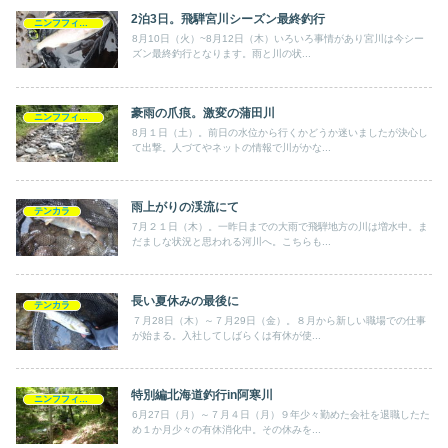
2泊3日。飛騨宮川シーズン最終釣行
ニンフフィッシング
8月10日（火）~8月12日（木）いろいろ事情があり宮川は今シー
ズン最終釣行となります。雨と川の状...
豪雨の爪痕。激変の蒲田川
ニンフフィッシング
8月１日（土）。前日の水位から行くかどうか迷いましたが決心し
て出撃。人づてやネットの情報で川がかな...
雨上がりの渓流にて
テンカラ
7月２１日（木）。一昨日までの大雨で飛騨地方の川は増水中。ま
だましな状況と思われる河川へ。こちらも...
長い夏休みの最後に
テンカラ
７月28日（木）～７月29日（金）。８月から新しい職場での仕事
が始まる。入社してしばらくは有休が使...
特別編北海道釣行in阿寒川
ニンフフィッシング
6月27日（月）～７月４日（月）９年少々勤めた会社を退職したた
め１か月少々の有休消化中。その休みを...