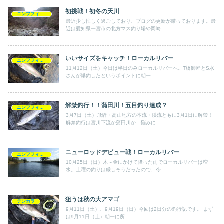
初挑戦！初冬の天川
ニンフフィッシング
最近少し忙しく過ごしており、ブログの更新が滞っております。最
近は愛知県一宮市の北方マス釣り場や岡崎...
いいサイズをキャッチ！ローカルリバー
ニンフフィッシング
11月12日（土）今日は半日のみローカルリバーへ。T橋師匠とS水
さんが爆釣したというポイントに朝一...
解禁釣行！！蒲田川！五目釣り達成？
ニンフフィッシング
3月7日（土）飛騨・高山地方の本流・渓流ともに3月1日に解禁！
解禁釣行は宮川下流か蒲田川か…悩みに...
ニューロッドデビュー戦！ローカルリバー
ニンフフィッシング
10月25日（日）木～金にかけて降った雨でローカルリバーは増
水。土曜の釣りは厳しそうだったので、今...
狙うは秋の大アマゴ
テンカラ
9月11日（土）、9月19日（日）今回は2日分の釣行記です。 まず
は9月11日（土）朝一に所...