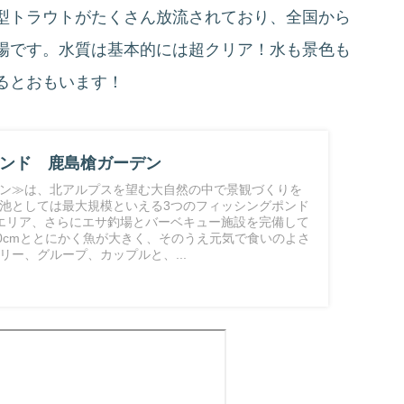
型トラウトがたくさん放流されており、全国から
場です。水質は基本的には超クリア！水も景色も
るとおもいます！
ンド 鹿島槍ガーデン
ン≫は、北アルプスを望む大自然の中で景観づくりを
池としては最大規模といえる3つのフィッシングポンド
エリア、さらにエサ釣場とバーベキュー施設を完備して
40cmととにかく魚が大きく、そのうえ元気で食いのよさ
リー、グループ、カップルと、...