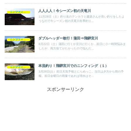
人人人人！今シーズン初の天竜川
ニンフフィッシング
11月28日（土）釣り友のテンカラと建築さんが良い釣りをしたよ
うなので今シーズン初の天竜川冬季釣り...
ダブルヘッダー敢行！蒲田⇒飛騨宮川
ニンフフィッシング
8月22日（土）蒲田に行くか宮川に行くか…前日に小一時間悩みま
したが、両方捨てがたかったので悩んだ...
本流釣り！飛騨宮川でのニンフィング（１）
ニンフフィッシング
3月28日(土）前日天気予報とにらめっこ。当日は夕方から雨の予
報。前日金曜日の雨量であれば増水はそ...
スポンサーリンク