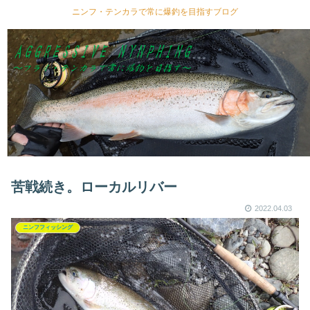
ニンフ・テンカラで常に爆釣を目指すブログ
苦戦続き。ローカルリバー
2022.04.03
ニンフフィッシング