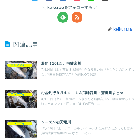
keikuraraをフォローする
keikurara
関連記事
爆釣！101匹。飛騨宮川
ニンフフィッシング
7月24日（土）前日Ｓ木師匠がかなり良い釣りをしたとのことでし
た。2回目接種のワクチン副反応で発熱...
お盆釣行８月１１～１３飛騨宮川・蒲田川まとめ
ニンフフィッシング
8月11日（火）Ｔ橋師匠、Ｓ水さんと飛騨宮川へ。朝５時から１８
時ごろまでで３４匹。まずまずの匹数で...
シーズン初天竜川
ニンフフィッシング
12月10日（土）。ローカルリバーや天川にも行きたかったし妻の
資格試験や桑田のLiveなど…いろい...