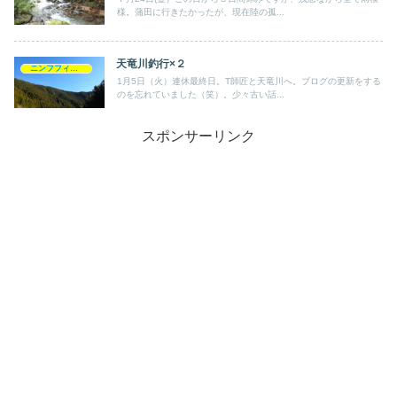
様。蒲田に行きたかったが、現在陸の孤...
天竜川釣行×２
ニンフフィッシング
1月5日（火）連休最終日。T師匠と天竜川へ。ブログの更新をする
のを忘れていました（笑）。少々古い話...
スポンサーリンク