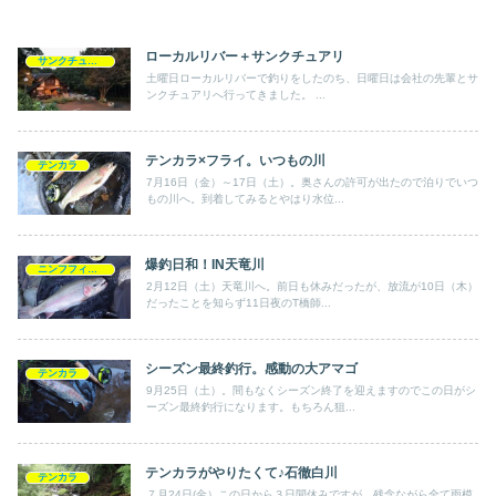
ローカルリバー＋サンクチュアリ
サンクチュアリ
土曜日ローカルリバーで釣りをしたのち、日曜日は会社の先輩とサ
ンクチュアリへ行ってきました。 ...
テンカラ×フライ。いつもの川
テンカラ
7月16日（金）～17日（土）。奥さんの許可が出たので泊りでいつ
もの川へ。到着してみるとやはり水位...
爆釣日和！IN天竜川
ニンフフィッシング
2月12日（土）天竜川へ。前日も休みだったが、放流が10日（木）
だったことを知らず11日夜のT橋師...
シーズン最終釣行。感動の大アマゴ
テンカラ
9月25日（土）。間もなくシーズン終了を迎えますのでこの日がシ
ーズン最終釣行になります。もちろん狙...
テンカラがやりたくて♪石徹白川
テンカラ
７月24日(金）この日から３日間休みですが、残念ながら全て雨模