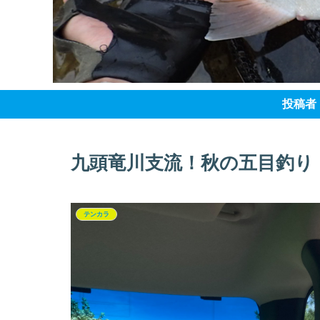
投稿者
九頭竜川支流！秋の五目釣り
テンカラ