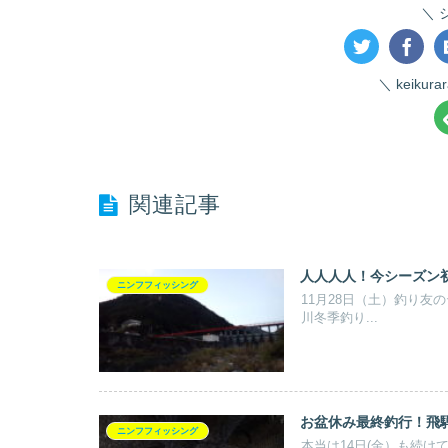
keiku
関連記事
人人人人！今シーズン
ニンフフィッシング
11月28日（土）釣り
川冬季釣り...
お盆休み最終釣行！飛
ニンフフィッシング
本当は14日(金）も続け