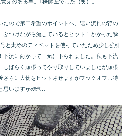
見覚えのある車。T橋師匠でした（笑）。
いたので第二希望のポイントへ。速い流れの背の
にぶつけながら流しているとヒット！かかった瞬
2号と太めのティペットを使っていたため少し強引
！下流に向かって一気に下られました。私も下流
。しばらく頑張ってやり取りしていましたが頑張
後さらに大物をヒットさせますがフックオフ…特
と思いますが残念…