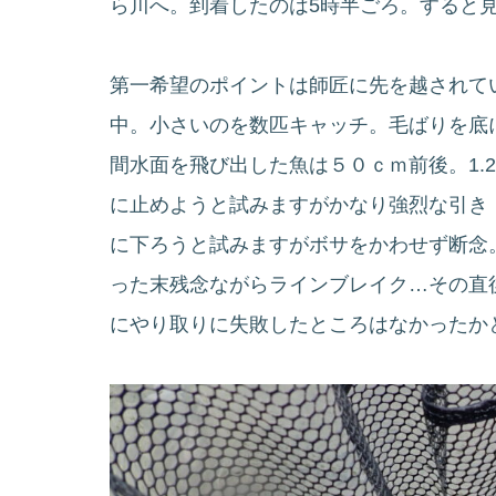
ら川へ。到着したのは5時半ごろ。すると
第一希望のポイントは師匠に先を越されて
中。小さいのを数匹キャッチ。毛ばりを底
間水面を飛び出した魚は５０ｃｍ前後。1.
に止めようと試みますがかなり強烈な引き
に下ろうと試みますがボサをかわせず断念
った末残念ながらラインブレイク…その直
にやり取りに失敗したところはなかったか